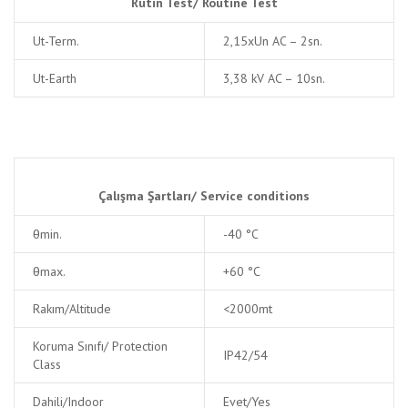
Rutin Test/
Routine Test
Ut-Term.
2,15xUn AC – 2sn.
Ut-Earth
3,38 kV AC – 10sn.
Çalışma Şartları/
Service conditions
θmin.
-40 °C
θmax.
+60 °C
Rakım/Altitude
<2000mt
Koruma Sınıfı/ Protection
IP42/54
Class
Dahili/Indoor
Evet/Yes