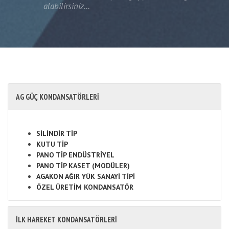
alabilirsiniz...
AG GÜÇ KONDANSATÖRLERİ
SİLİNDİR TİP
KUTU TİP
PANO TİP ENDÜSTRİYEL
PANO TİP KASET (MODÜLER)
AGAKON AĞIR YÜK SANAYİ TİPİ
ÖZEL ÜRETİM KONDANSATÖR
İLK HAREKET KONDANSATÖRLERİ