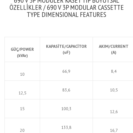
690 V 3P MODÜLER KASET TİP BOYUTSAL
ÖZELLİKLER / 690 V 3P MODULAR CASSETTE
TYPE DIMENSIONAL FEATURES
KAPASİTE/CAPACİTOR
AKIM/CURRENT
GÜÇ/POWER
(uF)
(A)
(kVAr)
66,9
8,4
10
83,6
10,5
12,5
15
100,3
12,6
133,8
20
16,7