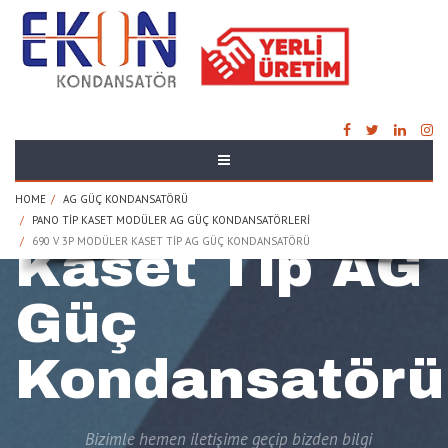
690 V 3P
Modüler
HOME
AG GÜÇ KONDANSATÖRÜ
PANO TIP KASET MODÜLER AG GÜÇ KONDANSATÖRLERI
690 V 3P MODÜLER KASET TIP AG GÜÇ KONDANSATÖRÜ
Kaset Tip AG
Güç
Kondansatörü
Bizimle hemen iletişime geçip bizden bilgi