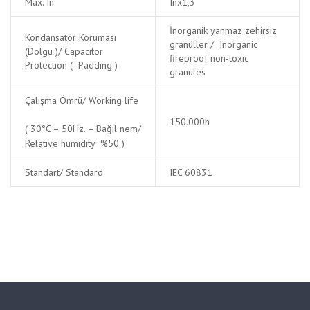
Max. In
Inx1,3
İnorganik yanmaz zehirsiz
Kondansatör Koruması
granüller / Inorganic
(Dolgu )/ Capacitor
fireproof non-toxic
Protection ( Padding )
granules
Çalışma Ömrü/ Working life
150.000h
( 30°C – 50Hz. – Bağıl nem/
Relative humidity %50 )
Standart/ Standard
IEC 60831