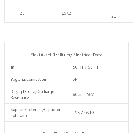
25
167,2
21
Elektriksel Özellikler/
Electrical Data
fn
50 Hz. / 60 Hz.
Bağlantı/Connection
3P
Deşarj Direnci/Discharge
60sn. – 50V
Resistance
Kapasite Tolerans/Capacitor
-%5 / +%10
Tolerance