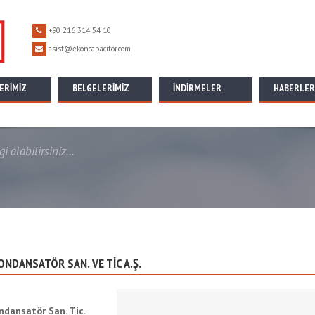
+90 216 314 54 10
asist@ekoncapacitor.com
ERIMIZ
BELGELERIMIZ
İNDİRMELER
HABERLER
 alabilirsiniz...
ONDANSATÖR SAN. VE TİC A.Ş.
ndansatör San. Tic.