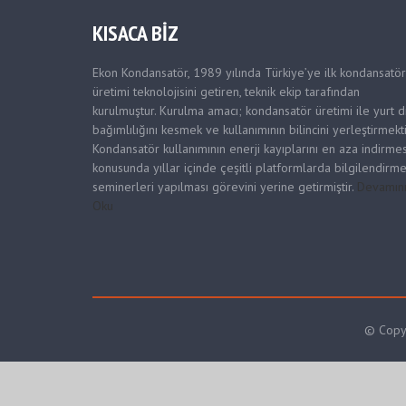
KISACA BİZ
Ekon Kondansatör, 1989 yılında Türkiye’ye ilk kondansatör
üretimi teknolojisini getiren, teknik ekip tarafından
kurulmuştur. Kurulma amacı; kondansatör üretimi ile yurt dı
bağımlılığını kesmek ve kullanımının bilincini yerleştirmekti
Kondansatör kullanımının enerji kayıplarını en aza indirmes
konusunda yıllar içinde çeşitli platformlarda bilgilendirm
seminerleri yapılması görevini yerine getirmiştir.
Devamın
Oku
© Copyr