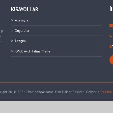
KISAYOLLAR
İ
Anasayfa
Duyurular
şı
r.
İletişim
i
e
KVKK Aydınlatma Metni
ı
ight 2018-2024 Ekon Kondansator. Tüm Haklar Saklıdır. Geliştirici:
Yazılım 