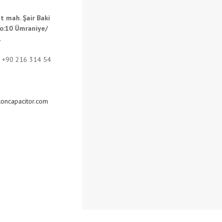
t mah. Şair Baki
o:10 Ümraniye/
l
: +90 216 314 54
oncapacitor.com