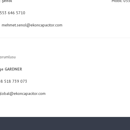
 Şenol
Mobil: 05
553 646 5710
:
mehmet.senol@ekoncapacitor.com
Sorumlusu
ge GARDNER
48 518 739 073
global@ekoncapacitor.com