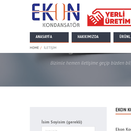
ANASAYFA
HAKKIMIZDA
ÜRÜNL
İletişim
HOME
İLETIŞIM
Bizimle hemen iletişime geçip bizden bilgi
EKON K
İsim Soyisim (gerekli)
Ekon Ko