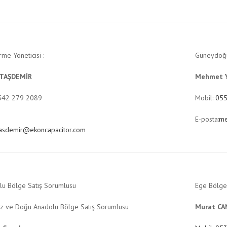
irme Yöneticisi :
Güneydoğu
 TAŞDEMİR
Mehmet 
0542 279 2089
Mobil:
055
E-posta:
me
tasdemir@ekoncapacitor.com
lu Bölge Satış Sorumlusu
Ege Bölge 
z ve Doğu Anadolu Bölge Satış Sorumlusu
Murat CA