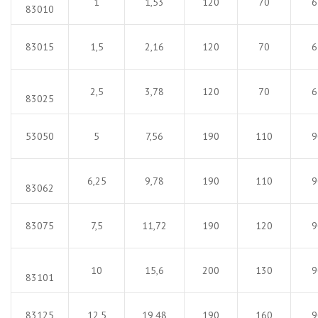
1
1,53
120
70
6
83010
83015
1,5
2,16
120
70
6
2,5
3,78
120
70
6
83025
53050
5
7,56
190
110
9
6,25
9,78
190
110
9
83062
83075
7,5
11,72
190
120
9
10
15,6
200
130
9
83101
83125
12,5
19,48
190
160
9