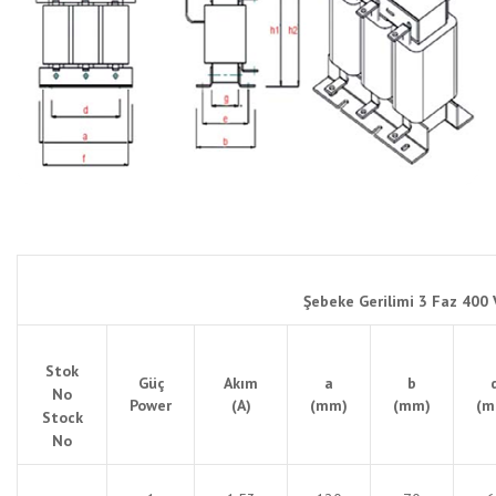
Şebeke Gerilimi 3 Faz 400 
Stok
Güç
Akım
a
b
No
Power
(A)
(mm)
(mm)
(m
Stock
No