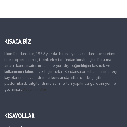
KISACA BİZ
Ekon Kondansatör, 1989 yılında Türkiye’ye ilk kondansatör üretimi
teknolojisini getiren, teknik ekip tarafından kurulmuştur. Kurulma
amacı; kondansatör üretimi ile yurt dışı bağımlılığını kesmek ve
kullanımının bilincini yerleştirmektir. Kondansatör kullanımının enerji
kayıplarını en aza indirmesi konusunda yıllar içinde çeşitli
platformlarda bilgilendirme seminerleri yapılması görevini yerine
getirmiştir.
Devamını Oku
KISAYOLLAR