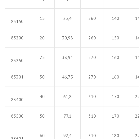
15
23,4
260
140
1
83150
83200
20
30,98
260
150
1
25
38,94
270
160
1
83250
83301
30
46,75
270
160
1
40
61,8
310
170
2
83400
83500
50
77,1
310
170
2
60
92,4
310
180
2
83601