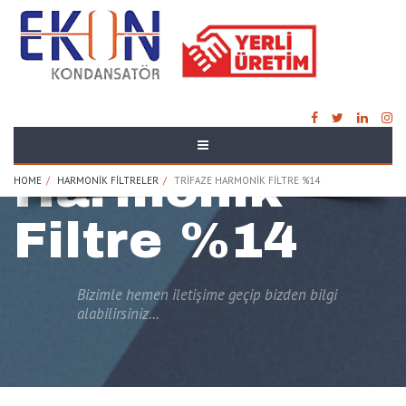
Trifaze
Harmonik
HOME
HARMONIK FILTRELER
TRIFAZE HARMONIK FILTRE %14
Filtre %14
Bizimle hemen iletişime geçip bizden bilgi
alabilirsiniz...