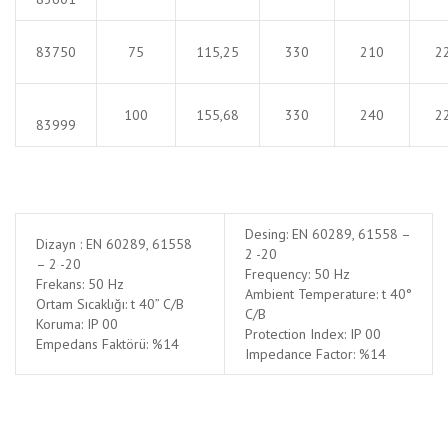
83750
75
115,25
330
210
2
100
155,68
330
240
2
83999
Desing: EN 60289, 61558 –
Dizayn : EN 60289, 61558
2 -20
– 2 -20
Frequency: 50 Hz
Frekans: 50 Hz
Ambient Temperature: t 40°
Ortam Sıcaklığı: t 40” C/B
C/B
Koruma: IP 00
Protection Index: IP 00
Empedans Faktörü: %14
Impedance Factor: %14