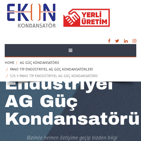
525 V Pano
Tip
HOME
AG GÜÇ KONDANSATÖRÜ
PANO TIP ENDÜSTRIYEL AG GÜÇ KONDANSATÖRLERI
525 V PANO TIP ENDÜSTRIYEL AG GÜÇ KONDANSATÖRÜ
Endüstriyel
AG Güç
Kondansatörü
Bizimle hemen iletişime geçip bizden bilgi