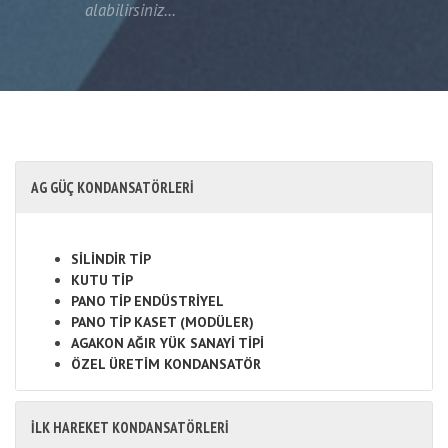
alabilirsiniz...
AG GÜÇ KONDANSATÖRLERİ
SİLİNDİR TİP
KUTU TİP
PANO TİP ENDÜSTRİYEL
PANO TİP KASET (MODÜLER)
AGAKON AĞIR YÜK SANAYİ TİPİ
ÖZEL ÜRETİM KONDANSATÖR
İLK HAREKET KONDANSATÖRLERİ