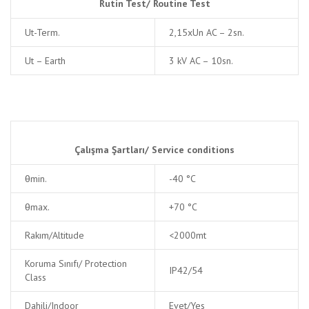
Rutin Test/
Routine Test
Ut-Term.
2,15xUn AC – 2sn.
Ut – Earth
3 kV AC – 10sn.
Çalışma Şartları/
Service conditions
θmin.
-40 °C
θmax.
+70 °C
Rakım/Altitude
<2000mt
Koruma Sınıfı/ Protection
IP42/54
Class
Dahili/Indoor
Evet/Yes