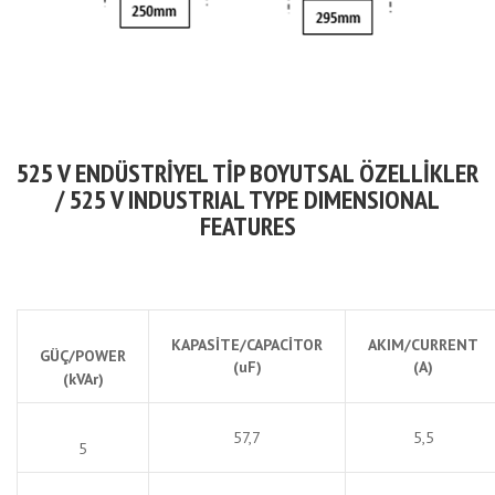
525 V ENDÜSTRİYEL TİP BOYUTSAL ÖZELLİKLER
/ 525 V INDUSTRIAL TYPE DIMENSIONAL
FEATURES
KAPASİTE/CAPACİTOR
AKIM/CURRENT
GÜÇ/POWER
(uF)
(A)
(kVAr)
57,7
5,5
5