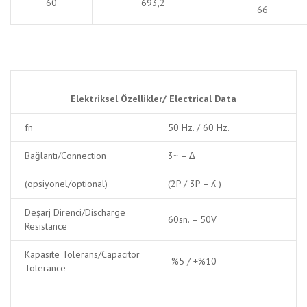
60
693,2
66
Elektriksel Özellikler/
Electrical Data
fn
50 Hz. / 60 Hz.
Bağlantı/Connection
3~ – ∆
(opsiyonel/optional)
(2P / 3P – ʎ )
Deşarj Direnci/Discharge
60sn. – 50V
Resistance
Kapasite Tolerans/Capacitor
-%5 / +%10
Tolerance