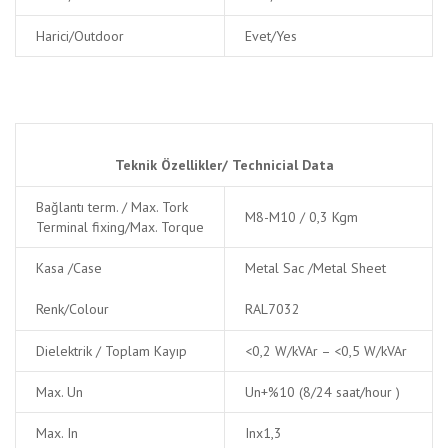
Harici/Outdoor
Evet/Yes
Teknik Özellikler/
Technicial Data
Bağlantı term. / Max. Tork
M8-M10 / 0,3 Kgm
Terminal fixing/Max. Torque
Kasa /Case
Metal Sac /Metal Sheet
Renk/Colour
RAL7032
Dielektrik / Toplam Kayıp
<0,2 W/kVAr – <0,5 W/kVAr
Max. Un
Un+%10 (8/24 saat/hour )
Max. In
Inx1,3